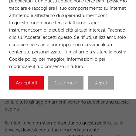
pubblicitari. Con questi cookie noi e terze parti possiamo
pagina web.
tracciare e raccogliere il tuo comportamento su Internet
all'interno e all'esterno di super-instrument.com.
Sebbene utilizziamo la crittografia per proteggere le
In questo modo noi e terzi adattiamo super-
informazioni sensibili trasmesse online, proteggiamo le tue
instrument.com e le pubblicità ai tuoi interessi. Facendo
informazioni anche offline. Solo i dipendenti che necessitano
clic su "Accetta" accetti questo. Se rifiuti, utilizziamo solo
delle informazioni per svolgere un lavoro specifico (ad
i cookie necessari e purtroppo non riceverai alcun
esempio, fatturazione o servizio clienti) hanno accesso alle
contenuto personalizzato. Ti invitiamo a visitare la nostra
informazioni di identificazione personale. I computer/server
Cookie policy per maggiori informazioni o per
in cui memorizziamo le informazioni di identificazione
modificare il tuo consenso in futuro.
personale sono conservati in un ambiente sicuro.
Aggiornamenti
Accept All
Customize
Reject
La nostra Informativa sulla privacy può cambiare di volta in
volta e tutti gli aggiornamenti verranno pubblicati su questa
pagina.
Se ritieni che non stiamo rispettando questa politica sulla
privacy, dovresti contattarci immediatamente