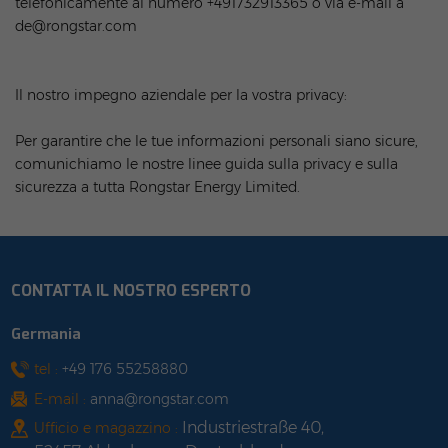
telefonicamente al numero
+491732913365
o via e-mail a
de@rongstar.com
Il nostro impegno aziendale per la vostra privacy:
Per garantire che le tue informazioni personali siano sicure,
comunichiamo le nostre linee guida sulla privacy e sulla
sicurezza a tutta Rongstar Energy Limited.
CONTATTA IL NOSTRO ESPERTO
Germania
tel :
+49 176 55258880
E-mail :
anna@rongstar.com
Industriestraße 40,
Ufficio e magazzino :