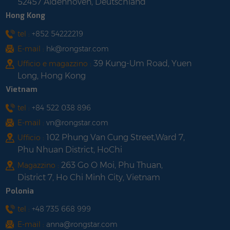
52457 Aldenhoven, Deutschland
Hong Kong
tel :
+852 54222219
E-mail :
hk@rongstar.com
39 Kung-Um Road, Yuen
Ufficio e magazzino :
Long, Hong Kong
Vietnam
tel :
+84 522 038 896
E-mail :
vn@rongstar.com
102 Phung Van Cung Street,Ward 7,
Ufficio :
Phu Nhuan District, HoChi
263 Go O Moi, Phu Thuan,
Magazzino :
District 7, Ho Chi Minh City, Vietnam
Polonia
tel :
+48 735 668 999
E-mail :
anna@rongstar.com