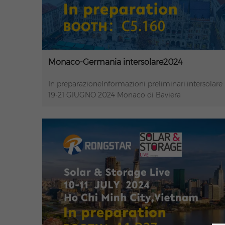
Monaco-Germania intersolare2024
In preparazioneInformazioni preliminari:intersolare
19-21 GIUGNO 2024 Monaco di Baviera
GermaniaCABINA: C5.160