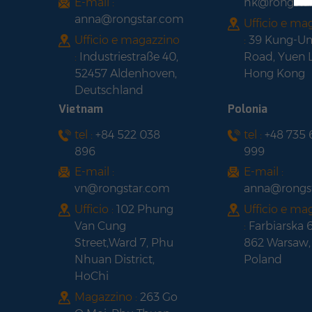
E-mail :
hk@rongsta
anna@rongstar.com
Ufficio e ma
Ufficio e magazzino
:
39 Kung-U
:
Industriestraße 40,
Road, Yuen 
52457 Aldenhoven,
Hong Kong
Deutschland
Vietnam
Polonia
tel :
+84 522 038
tel :
+48 735
896
999
E-mail :
E-mail :
vn@rongstar.com
anna@rongs
Ufficio :
102 Phung
Ufficio e ma
Van Cung
:
Farbiarska 
Street,Ward 7, Phu
862 Warsaw,
Nhuan District,
Poland
HoChi
Magazzino :
263 Go