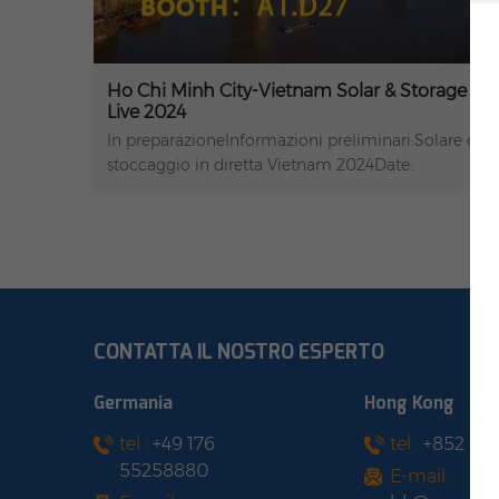
Ho Chi Minh City-Vietnam Solar & Storage
Live 2024
In preparazioneInformazioni preliminari:Solare e
stoccaggio in diretta Vietnam 2024Date:
mercoledì 10 luglio 2024 - giovedì 11 luglio
2024Luogo: SKY Expo Vietnam, Città di Ho Chi
Minh, VietnamCABINA: A1.D27
CONTATTA IL NOSTRO ESPERTO
Germania
Hong Kong
tel :
+49 176
tel :
+852 54
55258880
E-mail :