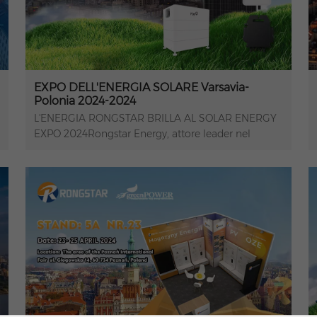
EXPO DELL'ENERGIA SOLARE Varsavia-
Polonia 2024-2024
L'ENERGIA RONGSTAR BRILLA AL SOLAR ENERGY
EXPO 2024Rongstar Energy, attore leader nel
settore solare, ha fatto una presenza notevole al
Solar Energy EXPO 2024 a Varsavia, Polonia, il 16
gennaio. Con una vetrina di prodotti
all'avanguardia tra cui gli inverter solari Fox Ess, i
sistemi di accumulo di energia, i moduli
fotovoltaici TW Solar, gli inverter DEYE, le strutture
di montaggio fotovoltaiche Tsun e altro ancora,
Rongstar Energy ha evidenziato il proprio impegno
nel far progredire soluzioni di energia rinnovabile.
Esaminiamo i momenti salienti della nostra
partecipazione e i prodotti innovativi che abbiamo