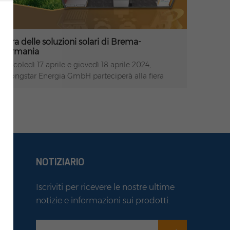
Fiera delle soluzioni solari di Brema-
Germania
Mercoledì 17 aprile e giovedì 18 aprile 2024,
#Rongstar Energia GmbH parteciperà alla fiera
Solar Solutions Bremen a Messe Bremen.Chi
siamoSiamo un distributore solare professionale
con sede centrale in Cina e filiali/magazzini in
Germania, Polonia, Hong Kong e Vietnam.
Disponiamo di oltre 20 marchi solari premium
con attività attive con
installatori/appaltatori/rivenditori/sub-rivenditori
NOTIZIARIO
nelle 4 regioni.La principale fiera dell'energia solare
nella Germania settentrionaleSolar Solutions
Iscriviti per ricevere le nostre ultime
International comprende già numerose edizioni
estremamente popolari nei Paesi Bassi, in Belgio e
notizie e informazioni sui prodotti.
co
in Germania. Con la prima edizione a Brema, ora
i
anche la Germania settentrionale ha l'opportunità