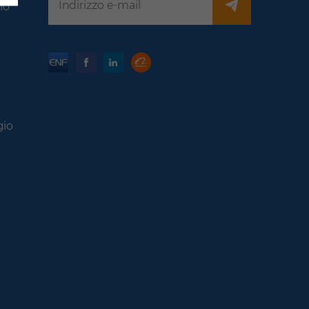
di un luogo in cui può avvenire un networking di
lo
alta qualità e soprattutto efficace con i più
importanti esponenti regionali e internazionali del
settore. Non importa se si tratta di accumulo di
energia, prodotti intelligenti o una gamma sempre
più ampia di pannelli solari. Qui vengono
presentate le ultime innovazioni, gli esperti parlano
in seminari molto interessanti e vengono offerte
gio
infinite possibilità di entrare in contatto con le
persone giuste. Verrete a trovarci allo stand F8.1 nel
padiglione 5?Vorremmo offrirti un biglietto
gratuito attraverso la nostra pagina Solar Solutions
Bremen:https://en.solarsolutionsbremen.de/partner/RONGSTAR/https
di apertura:Mercoledì 17 aprile 2024: 09:00 –
17:00Giovedì 18 aprile 2024: 09:00 –
17:00Posizione:Messe Bremen – Padiglione 5