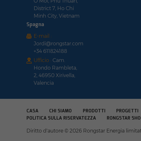
O Moi, Phu Thuan,
District 7, Ho Chi
Minh City, Vietnam
Spagna
E-mail :
Jordi@rongstar.com
+34 611824188
Ufficio :
Cam.
Hondo Rambleta,
2, 46950 Xirivella,
Valencia
CASA
CHI SIAMO
PRODOTTI
PROGETTI
POLITICA SULLA RISERVATEZZA
RONGSTAR SHO
Diritto d'autore © 2026 Rongstar Energia limitata .T