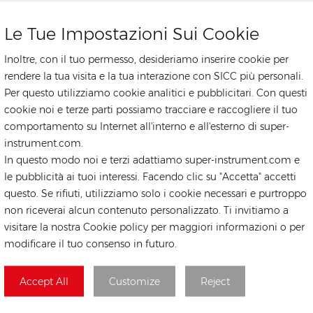
presentato all'evento.Presentazione di soluzioni
solari rivoluzionarie:Rongstar Energy ha catturato
Le Tue Impostazioni Sui Cookie
l'attenzione dei visitatori con la sua gamma di
prodotti solari innovativi e di alta qualità. La star
Poznan-Polonia THE GREEN POWER EXPO
Inoltre, con il tuo permesso, desideriamo inserire cookie per
dello spettacolo è stato l'inverter solare Fox Ess,
rendere la tua visita e la tua interazione con SICC più personali.
rinomato per le sue eccezionali prestazioni e
Poznan-Polonia THE GREEN POWER EXPO
Per questo utilizziamo cookie analitici e pubblicitari. Con questi
affidabilità. Anche i nostri sistemi di accumulo
cookie noi e terze parti possiamo tracciare e raccogliere il tuo
dell’energia hanno riscosso un notevole interesse,
comportamento su Internet all'interno e all'esterno di super-
offrendo soluzioni efficienti e sostenibili per la
gestione delle fluttuazioni dell’energia solare.
instrument.com.
Inoltre, i nostri moduli fotovoltaici TW Solar, gli
In questo modo noi e terzi adattiamo super-instrument.com e
inverter DEYE e le strutture di montaggio
le pubblicità ai tuoi interessi. Facendo clic su "Accetta" accetti
fotovoltaiche Tsun sono stati elogiati per il loro
questo. Se rifiuti, utilizziamo solo i cookie necessari e purtroppo
design, durata ed efficienza superiori.Ispirare un
non riceverai alcun contenuto personalizzato. Ti invitiamo a
TAG CALDI
futuro luminoso:La partecipazione di Rongstar
visitare la nostra Cookie policy per maggiori informazioni o per
Energy a Solar Energy EXPO 2024 esemplifica la
modificare il tuo consenso in futuro.
nostra dedizione alla promozione di un futuro più
Pannello Solare
luminoso per le generazioni a venire. Spingendo
Pannello Fotovoltai
222219
continuamente i confini dell’innovazione nella
Accept All
Customize
Reject
tecnologia fotovoltaica, ci impegniamo a
Meno Sistemi Solar
consentire a individui, industrie e comunità di