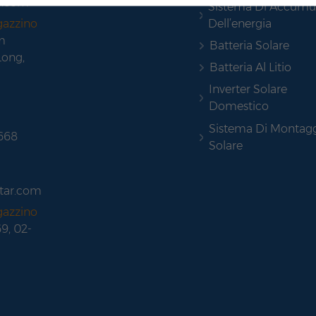
r.com
Sistema Di Accumu
abbracciare soluzioni di energia pulita e ridurre
Dell’energia
gazzino
l’impronta di carbonio. Siamo entusiasti delle
m
opportunità che ci attendono e rimaniamo fermi
Batteria Solare
Long,
nella nostra ricerca di soluzioni energetiche
Batteria Al Litio
sostenibili.Rongstar collaborerà in futuro con altri
Inverter Solare
marchi leader nel settore fotovoltaico per fornire ai
Domestico
clienti europei prodotti fotovoltaici più affidabili ed
efficienti.
Sistema Di Montag
 668
Solare
tar.com
gazzino
69, 02-