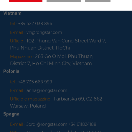
Long, Hong Kong
Vietnam
tel :
+84 522 038 896
E-mail :
vn@rongstar.com
102 Phung Van Cung Street,Ward 7,
Ufficio :
Phu Nhuan District, HoChi
263 Go O Moi, Phu Thuan,
Magazzino :
District 7, Ho Chi Minh City, Vietnam
Polonia
tel :
+48 735 668 999
E-mail :
anna@rongstar.com
Farbiarska 69, 02-862
Ufficio e magazzino :
Warsaw, Poland
Spagna
E-mail :
Jordi@rongstar.com +34 611824188