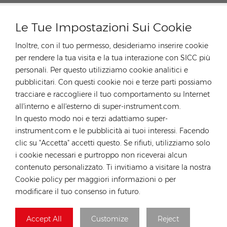
PRODOTTI SPONSORIZZATI
Le Tue Impostazioni Sui Cookie
Inoltre, con il tuo permesso, desideriamo inserire cookie
per rendere la tua visita e la tua interazione con SICC più
personali. Per questo utilizziamo cookie analitici e
CONTATTA IL NOSTRO ESPERTO
pubblicitari. Con questi cookie noi e terze parti possiamo
tracciare e raccogliere il tuo comportamento su Internet
Germania
all'interno e all'esterno di super-instrument.com.
In questo modo noi e terzi adattiamo super-
tel :
+49 176 55258880
instrument.com e le pubblicità ai tuoi interessi. Facendo
E-mail :
anna@rongstar.com
clic su "Accetta" accetti questo. Se rifiuti, utilizziamo solo
Industriestraße 40,
Ufficio e magazzino :
i cookie necessari e purtroppo non riceverai alcun
52457 Aldenhoven, Deutschland
contenuto personalizzato. Ti invitiamo a visitare la nostra
Hong Kong
Cookie policy per maggiori informazioni o per
modificare il tuo consenso in futuro.
tel :
+852 54222219
E-mail :
hk@rongstar.com
Accept All
Customize
Reject
39 Kung-Um Road, Yuen
Ufficio e magazzino :