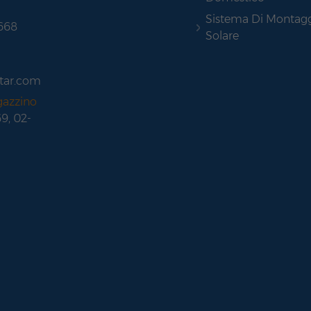
Sistema Di Montag
 668
Solare
tar.com
gazzino
69, 02-