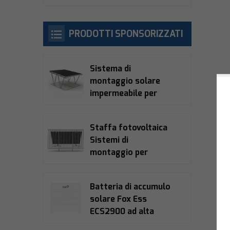
PRODOTTI SPONSORIZZATI
Sistema di
montaggio solare
impermeabile per
posto auto coperto
Staffa fotovoltaica
Sistemi di
montaggio per
balconi solari
Batteria di accumulo
solare Fox Ess
ECS2900 ad alta
tensione LiFePO4