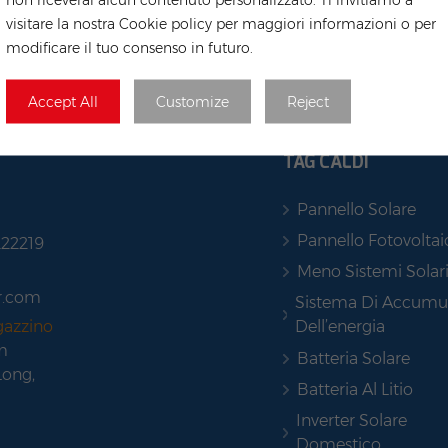
visitare la nostra Cookie policy per maggiori informazioni o per
modificare il tuo consenso in futuro.
Accept All
Customize
Reject
TAG CALDI
Pannello Solare
Pannello Fotovoltai
222219
Meno Sistemi Solar
r.com
Sistema Di Accumu
Dell’energia
gazzino
m
Batteria Solare
Long,
Batteria Al Litio
Inverter Solare
Domestico