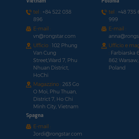
Vietnam
Polonia
MONOFACIAL cornice
tel :
+84 522 038
tel :
+48 735
Pannello solare
nera
896
999
LONGI HI-MO 6 LR5-
54HTH420-440M
E-mail :
E-mail :
telaio nero a mezza
vn@rongstar.com
anna@rongs
cella
Ufficio :
102 Phung
Ufficio e ma
Van Cung
:
Farbiarska 
Street,Ward 7, Phu
862 Warsaw,
Nhuan District,
Poland
HoChi
Magazzino :
263 Go
O Moi, Phu Thuan,
District 7, Ho Chi
Minh City, Vietnam
Spagna
E-mail :
Jordi@rongstar.com