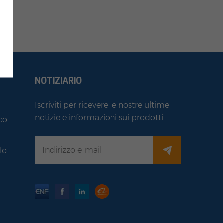
NOTIZIARIO
Iscriviti per ricevere le nostre ultime
notizie e informazioni sui prodotti.
co
i
lo