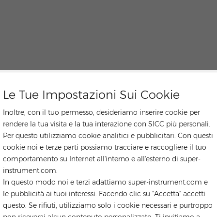
Le Tue Impostazioni Sui Cookie
Inoltre, con il tuo permesso, desideriamo inserire cookie per
rendere la tua visita e la tua interazione con SICC più personali.
Per questo utilizziamo cookie analitici e pubblicitari. Con questi
cookie noi e terze parti possiamo tracciare e raccogliere il tuo
comportamento su Internet all'interno e all'esterno di super-
instrument.com.
In questo modo noi e terzi adattiamo super-instrument.com e
le pubblicità ai tuoi interessi. Facendo clic su "Accetta" accetti
questo. Se rifiuti, utilizziamo solo i cookie necessari e purtroppo
non riceverai alcun contenuto personalizzato. Ti invitiamo a