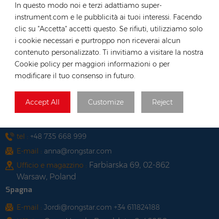
In questo modo noi e terzi adattiamo super-
Long, Hong Kong
instrument.com e le pubblicità ai tuoi interessi. Facendo
Vietnam
clic su "Accetta" accetti questo. Se rifiuti, utilizziamo solo
i cookie necessari e purtroppo non riceverai alcun
tel :
+84 522 038 896
contenuto personalizzato. Ti invitiamo a visitare la nostra
E-mail :
vn@rongstar.com
Cookie policy per maggiori informazioni o per
102 Phung Van Cung Street,Ward 7,
Ufficio :
modificare il tuo consenso in futuro.
Phu Nhuan District, HoChi
263 Go O Moi, Phu Thuan,
Magazzino :
Accept All
Customize
Reject
District 7, Ho Chi Minh City, Vietnam
Polonia
tel :
+48 735 668 999
E-mail :
anna@rongstar.com
Farbiarska 69, 02-862
Ufficio e magazzino :
Warsaw, Poland
Spagna
E-mail :
Jordi@rongstar.com +34 611824188