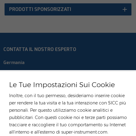
PRODOTTI SPONSORIZZATI
CONTATTA IL NOSTRO ESPERTO
Germania
tel :
+49 176 55258880
E-mail :
anna@rongstar.com
Le Tue Impostazioni Sui Cookie
Industriestraße 40,
Ufficio e magazzino :
Inoltre, con il tuo permesso, desideriamo inserire cookie
52457 Aldenhoven, Deutschland
per rendere la tua visita e la tua interazione con SICC più
Hong Kong
personali. Per questo utilizziamo cookie analitici e
pubblicitari. Con questi cookie noi e terze parti possiamo
tel :
+852 54222219
tracciare e raccogliere il tuo comportamento su Internet
E-mail :
hk@rongstar.com
all'interno e all'esterno di super-instrument.com.
39 Kung-Um Road, Yuen
Ufficio e magazzino :