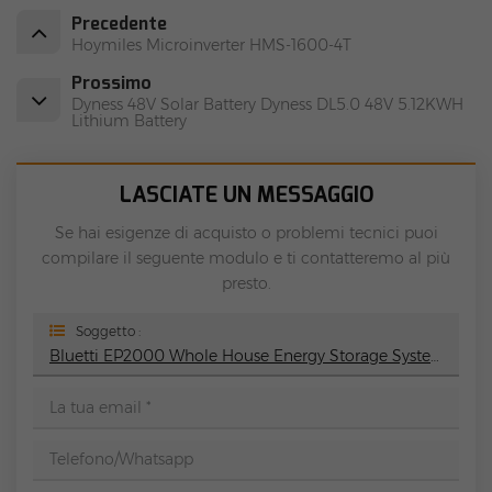
Precedente
Hoymiles Microinverter HMS-1600-4T
Prossimo
Dyness 48V Solar Battery Dyness DL5.0 48V 5.12KWH
Lithium Battery
LASCIATE UN MESSAGGIO
Se hai esigenze di acquisto o problemi tecnici puoi
compilare il seguente modulo e ti contatteremo al più
presto.
Soggetto :
Bluetti EP2000 Whole House Energy Storage System