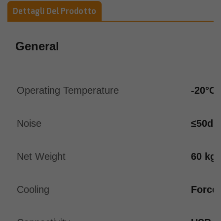
Dettagli Del Prodotto
General
Operating Temperature
-20°C 
Noise
≤50dB
Net Weight
60 kg
Cooling
Forced