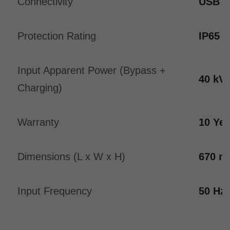
Connectivity
USB / 
Protection Rating
IP65
Input Apparent Power (Bypass +
40 kV
Charging)
Warranty
10 Yea
Dimensions (L x W x H)
670 m
Input Frequency
50 Hz