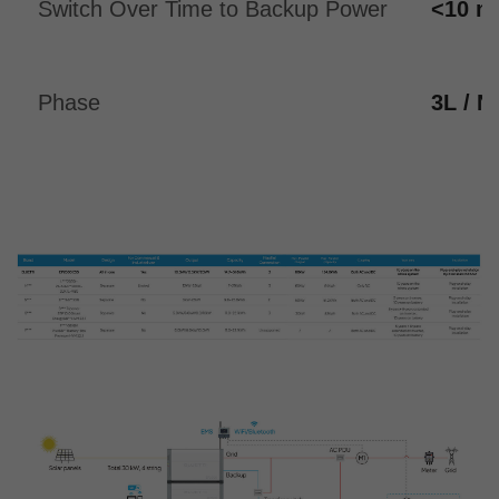
Switch Over Time to Backup Power
<10 m
Phase
3L / N