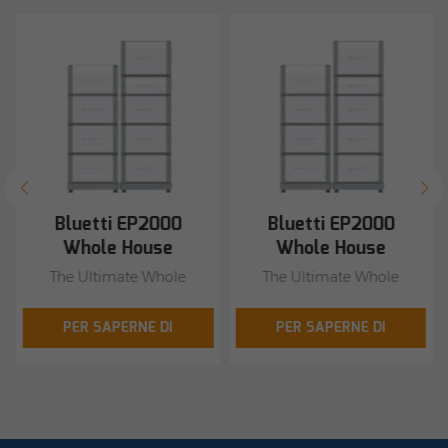
Bluetti EP2000
Bluetti EP2000
Whole House
Whole House
Energy Storage
Energy Storage
The Ultimate Whole
The Ultimate Whole
System
System
House Solar Battery
House Solar Battery
Solution for Modern
Solution for Modern
PER SAPERNE DI
PER SAPERNE DI
Homes - Power
Homes - Power
PIÙ
PIÙ
Outages, Energy
Outages, Energy
Independence &
Independence &
Sustainable Living Starts
Sustainable Living Starts
Here. Output Power:
Here. Output Power: