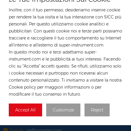
Inoltre, con il tuo permesso, desideriamo inserire cookie
CONTATTA IL NOSTRO ESPERTO
per rendere la tua visita e la tua interazione con SICC più
personali. Per questo utilizziamo cookie analitici e
Germania
pubblicitari. Con questi cookie noi e terze parti possiamo
tel :
+49 176 55258880
tracciare e raccogliere il tuo comportamento su Internet
all'interno e all'esterno di super-instrument.com.
E-mail :
anna@rongstar.com
In questo modo noi e terzi adattiamo super-
Industriestraße 40,
Ufficio e magazzino :
instrument.com e le pubblicità ai tuoi interessi. Facendo
52457 Aldenhoven, Deutschland
clic su "Accetta" accetti questo. Se rifiuti, utilizziamo solo
Hong Kong
i cookie necessari e purtroppo non riceverai alcun
tel :
+852 54222219
contenuto personalizzato. Ti invitiamo a visitare la nostra
Cookie policy per maggiori informazioni o per
E-mail :
hk@rongstar.com
modificare il tuo consenso in futuro.
39 Kung-Um Road, Yuen
Ufficio e magazzino :
Long, Hong Kong
Accept All
Customize
Reject
Vietnam
tel :
+84 522 038 896
E-mail :
vn@rongstar.com