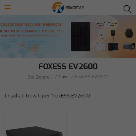
FOXESS EV2600
/
Casa
/
FoxESS EV2600
Sei Dentro :
1 risultati trovati per "FoxESS EV2600"