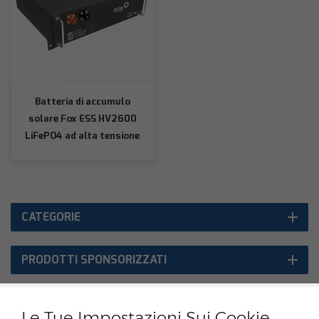
Batteria di accumulo
solare Fox ESS HV2600
LiFePO4 ad alta tensione
CATEGORIE
PRODOTTI SPONSORIZZATI
Le Tue Impostazioni Sui Cookie