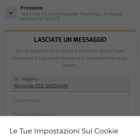
Prossimo
Hoymiles LV Hybrid Inverter Hoymiles LV Hybrid
Inverter HIT-20-G3
LASCIATE UN MESSAGGIO
Se hai esigenze di acquisto o problemi tecnici puoi
compilare il seguente modulo e ti contatteremo al più
presto.
Soggetto :
Hoymiles ESS-5K&5KWH
Le Tue Impostazioni Sui Cookie