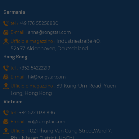
Germania
tel :
+49 176 55258880
E-mail :
anna@rongstar.com
Industriestraße 40,
Ufficio e magazzino :
52457 Aldenhoven, Deutschland
Hong Kong
tel :
+852 54222219
E-mail :
hk@rongstar.com
39 Kung-Um Road, Yuen
Ufficio e magazzino :
Long, Hong Kong
Vietnam
tel :
+84 522 038 896
E-mail :
vn@rongstar.com
102 Phung Van Cung Street,Ward 7,
Ufficio :
Phu Nhuan District, HoChi