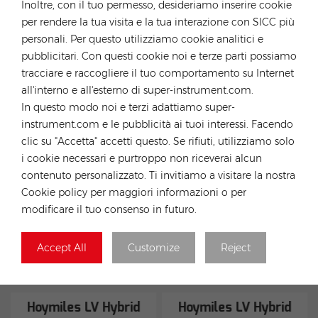
Inoltre, con il tuo permesso, desideriamo inserire cookie
per rendere la tua visita e la tua interazione con SICC più
personali. Per questo utilizziamo cookie analitici e
pubblicitari. Con questi cookie noi e terze parti possiamo
Invia
tracciare e raccogliere il tuo comportamento su Internet
all'interno e all'esterno di super-instrument.com.
In questo modo noi e terzi adattiamo super-
instrument.com e le pubblicità ai tuoi interessi. Facendo
CATEGORIE
clic su "Accetta" accetti questo. Se rifiuti, utilizziamo solo
i cookie necessari e purtroppo non riceverai alcun
PRODOTTI SPONSORIZZATI
contenuto personalizzato. Ti invitiamo a visitare la nostra
Cookie policy per maggiori informazioni o per
modificare il tuo consenso in futuro.
Accept All
Customize
Reject
PRODOTTI CORRELATI
Hoymiles LV Hybrid
Hoymiles LV Hybrid