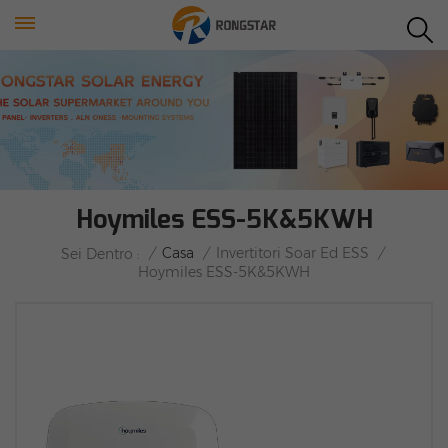
Hoymiles ESS-5K&5KWH
/
Casa
/
Invertitori Soar Ed ESS
/
Sei Dentro :
Hoymiles ESS-5K&5KWH