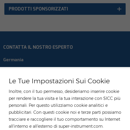
PRODOTTI SPONSORIZZATI
CONTATTA IL NOSTRO ESPERTO
Germania
tel :
+49 176 55258880
E-mail :
anna@rongstar.com
Le Tue Impostazioni Sui Cookie
Industriestraße 40,
Ufficio e magazzino :
Inoltre, con il tuo permesso, desideriamo inserire cookie
52457 Aldenhoven, Deutschland
per rendere la tua visita e la tua interazione con SICC più
Hong Kong
personali. Per questo utilizziamo cookie analitici e
pubblicitari. Con questi cookie noi e terze parti possiamo
tel :
+852 54222219
tracciare e raccogliere il tuo comportamento su Internet
E-mail :
hk@rongstar.com
all'interno e all'esterno di super-instrument.com.
39 Kung-Um Road, Yuen
Ufficio e magazzino :