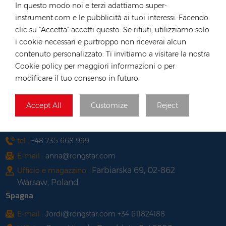
In questo modo noi e terzi adattiamo super-
Long, Hong Kong
instrument.com e le pubblicità ai tuoi interessi. Facendo
Vietnam
clic su "Accetta" accetti questo. Se rifiuti, utilizziamo solo
i cookie necessari e purtroppo non riceverai alcun
tel :
+84 522 038 896
contenuto personalizzato. Ti invitiamo a visitare la nostra
E-mail :
vn@rongstar.com
Cookie policy per maggiori informazioni o per
102 Phung Van Cung Street,Ward 7,
Ufficio :
modificare il tuo consenso in futuro.
Phu Nhuan District, HoChi
263 Go O Moi, Phu Thuan,
Magazzino :
Accept All
Customize
Reject
District 7, Ho Chi Minh City, Vietnam
Polonia
tel :
+48 735 668 999
E-mail :
anna@rongstar.com
Farbiarska 69, 02-862
Ufficio e magazzino :
Warsaw, Poland
Spagna
E-mail :
Jordi@rongstar.com +34 611824188