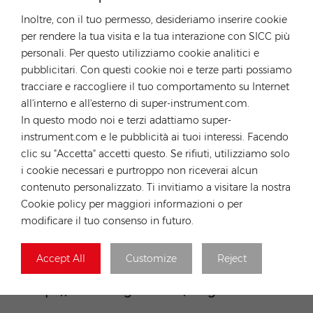
Inoltre, con il tuo permesso, desideriamo inserire cookie
per rendere la tua visita e la tua interazione con SICC più
personali. Per questo utilizziamo cookie analitici e
pubblicitari. Con questi cookie noi e terze parti possiamo
I nuovi prodotti sono dotati di una garanzia
tracciare e raccogliere il tuo comportamento su Internet
lineare di 25 anni sulla potenza in uscita, con la
all'interno e all'esterno di super-instrument.com.
In questo modo noi e terzi adattiamo super-
garanzia che la potenza in uscita finale di 25
instrument.com e le pubblicità ai tuoi interessi. Facendo
anni non sarà inferiore all'89,4% della potenza
clic su "Accetta" accetti questo. Se rifiuti, utilizziamo solo
in uscita nominale.
i cookie necessari e purtroppo non riceverai alcun
In qualità di distributore ufficialmente
contenuto personalizzato. Ti invitiamo a visitare la nostra
Cookie policy per maggiori informazioni o per
autorizzato di LONGi, Rongstar continua a
modificare il tuo consenso in futuro.
supportare l'innovazione tecnologica di LONGi
e promuove vigorosamente HBPC. Per saperne
Accept All
Customize
Reject
di più sui prodotti LONGi, fare clic
su:
https://www.rongstar.com/longi