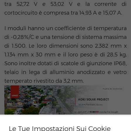
tra 52,72 V e 53,02 V e la corrente di
cortocircuito è compresa tra 14,93 A e 15,07 A.
I moduli hanno un coefficiente di temperatura
di -0,28%/C e una tensione di sistema massima
di 1.500. Le loro dimensioni sono 2.382 mm x
1.134 mm x 30 mm e il loro peso è di 28,5 kg.
Sono inoltre dotati di scatole di giunzione IP68,
telaio in lega di alluminio anodizzato e vetro
temperato rivestito da 3,2 mm.
Le Tue Impostazioni Sui Cookie