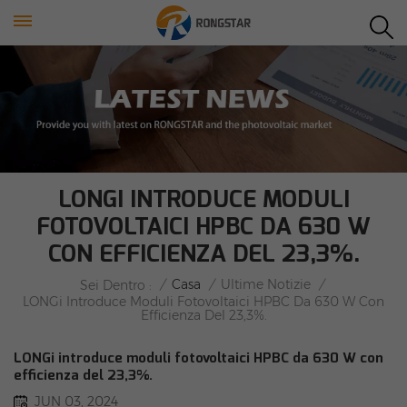
LONGI INTRODUCE MODULI
FOTOVOLTAICI HPBC DA 630 W
CON EFFICIENZA DEL 23,3%.
/
Casa
/
Ultime Notizie
/
Sei Dentro :
LONGi Introduce Moduli Fotovoltaici HPBC Da 630 W Con
Efficienza Del 23,3%.
LONGi introduce moduli fotovoltaici HPBC da 630 W con
efficienza del 23,3%.
JUN 03, 2024