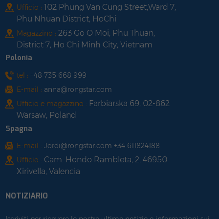
102 Phung Van Cung Street,Ward 7,
Ufficio :
Phu Nhuan District, HoChi
263 Go O Moi, Phu Thuan,
Magazzino :
District 7, Ho Chi Minh City, Vietnam
Polonia
tel :
+48 735 668 999
E-mail :
anna@rongstar.com
Farbiarska 69, 02-862
Ufficio e magazzino :
Warsaw, Poland
Spagna
E-mail :
Jordi@rongstar.com +34 611824188
Cam. Hondo Rambleta, 2, 46950
Ufficio :
Xirivella, Valencia
NOTIZIARIO
Iscriviti per ricevere le nostre ultime notizie e informazioni sui