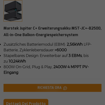
Marstek Jupiter C+ Erweiterungsakku MST-JC+-B2500,
All-in-One Balkon-Energiespeichersystem
Zusätzliches Batteriemodul (EBM):
2,56kWh
LFP-
Batterie, Zyklenlebensdauer
>6000
Stapelbares Design: Erweiterbar auf
3 EBMs
, bis
zu
10,24kWh
800W On-Grid, Plug & Play,
2400W 4 MPPT PV-
Eingang
RICHIESTA ORA
Dettagli Del Prodotto