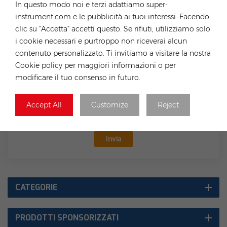
In questo modo noi e terzi adattiamo super-
Marstek Jupiter C+ Erweiterungsakku MST-JC+-B2500, All-In-One Balkon-Energiespeichersystem
instrument.com e le pubblicità ai tuoi interessi. Facendo
clic su "Accetta" accetti questo. Se rifiuti, utilizziamo solo
i cookie necessari e purtroppo non riceverai alcun
contenuto personalizzato. Ti invitiamo a visitare la nostra
Cookie policy per maggiori informazioni o per
modificare il tuo consenso in futuro.
Accept All
Customize
Reject
Invia
CATEGORIE
PRODOTTI SPONSORIZZATI