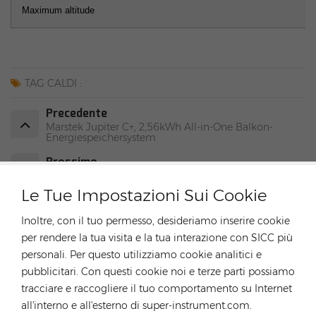
Maximum altitude
TAG CALDI :
Precedente
Marstek Jupiter C+, 2,56kWh All-in-One Balkon-
Energiespeichersystem
Prossimo
Growatt HV Battery APX HV Battery System
Le Tue Impostazioni Sui Cookie
LASCIATE UN MESSAGGIO
Inoltre, con il tuo permesso, desideriamo inserire cookie
per rendere la tua visita e la tua interazione con SICC più
Se hai esigenze di acquisto o problemi tecnici puoi
personali. Per questo utilizziamo cookie analitici e
compilare il seguente modulo e ti contatteremo al più
pubblicitari. Con questi cookie noi e terze parti possiamo
presto.
tracciare e raccogliere il tuo comportamento su Internet
all'interno e all'esterno di super-instrument.com.
Soggetto :