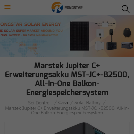
Marstek Jupiter C+
Erweiterungsakku MST-JC+-B2500,
All-In-One Balkon-
Energiespeichersystem
/
Casa
/
Solar Battery
/
Sei Dentro :
Marstek Jupiter C+ Erweiterungsakku MST-JC+-B2500, All-In-
One Balkon-Energiespeichersystem