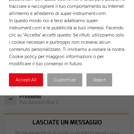
tracciare e raccogliere il tuo comportamento su Internet
all'interno e all'esterno di super-instrument.com.
TAG CALDI :
In questo modo noi e terzi adattiamo super-
TSUN TSOL-MS800-D Micro Inverter Solare Intelligente
instrument.com e le pubblicità ai tuoi interessi. Facendo
Da Balcone
clic su "Accetta" accetti questo. Se rifiuti, utilizziamo solo
Magazzino Micro Inverter Ue
Microinverter 800w
i cookie necessari e purtroppo non riceverai alcun
Micro Inverter Solare Stock In Germania
contenuto personalizzato. Ti invitiamo a visitare la nostra
Prezzo Micro Inverter Solare
Cookie policy per maggiori informazioni o per
Micro Inverter Solare Per Balcone
modificare il tuo consenso in futuro.
Precedente
Accept All
Customize
Reject
PNtech PV004-2T1 MC4-compatible Y-type 2-to-1 DC
connector Rated voltage: 1000V DC
Prossimo
Fox Junction Box 2
LASCIATE UN MESSAGGIO
Se hai esigenze di acquisto o problemi tecnici puoi