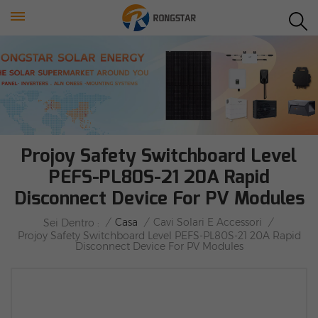
Projoy Safety Switchboard Level
PEFS-PL80S-21 20A Rapid
Disconnect Device For PV Modules
/
Casa
/
Cavi Solari E Accessori
/
Sei Dentro :
Projoy Safety Switchboard Level PEFS-PL80S-21 20A Rapid
Disconnect Device For PV Modules