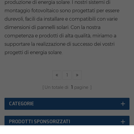
produzione di energia solare. I nostri sistemi di
montaggio fotovoltaico sono progettati per essere
durevoli, facili da installare e compatibili con varie
dimensioni di pannelli solari. Con la nostra
competenza e prodotti di alta qualità, miriamo a
supportare la realizzazione di successo dei vostri
progetti di energia solare.
1
Un totale di
1
pagine
CATEGORIE
PRODOTTI SPONSORIZZATI