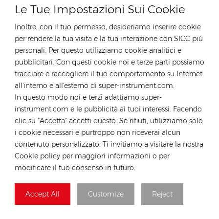
Le Tue Impostazioni Sui Cookie
Inoltre, con il tuo permesso, desideriamo inserire cookie
per rendere la tua visita e la tua interazione con SICC più
CONTATTA IL NOSTRO ESPERTO
personali. Per questo utilizziamo cookie analitici e
pubblicitari. Con questi cookie noi e terze parti possiamo
Germania
tracciare e raccogliere il tuo comportamento su Internet
tel :
+49 176 55258880
all'interno e all'esterno di super-instrument.com.
In questo modo noi e terzi adattiamo super-
E-mail :
anna@rongstar.com
instrument.com e le pubblicità ai tuoi interessi. Facendo
Industriestraße 40,
Ufficio e magazzino :
clic su "Accetta" accetti questo. Se rifiuti, utilizziamo solo
52457 Aldenhoven, Deutschland
i cookie necessari e purtroppo non riceverai alcun
Hong Kong
contenuto personalizzato. Ti invitiamo a visitare la nostra
tel :
+852 54222219
Cookie policy per maggiori informazioni o per
modificare il tuo consenso in futuro.
E-mail :
hk@rongstar.com
39 Kung-Um Road, Yuen
Ufficio e magazzino :
Long, Hong Kong
Accept All
Customize
Reject
Vietnam