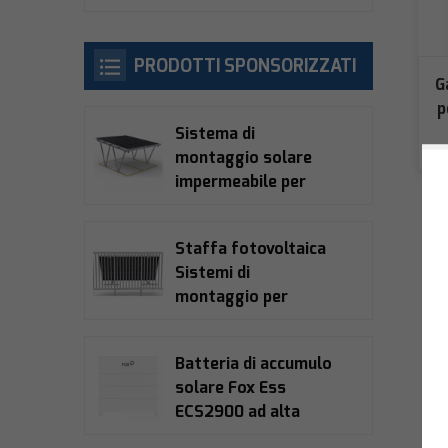
PRODOTTI SPONSORIZZATI
G
p
Sistema di
montaggio solare
impermeabile per
posto auto coperto
Staffa fotovoltaica
Sistemi di
montaggio per
balconi solari
Batteria di accumulo
solare Fox Ess
ECS2900 ad alta
tensione LiFePO4