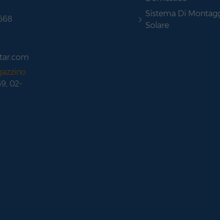
Sistema Di Montag
 668
Solare
tar.com
gazzino
69, 02-