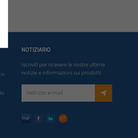
NOTIZIARIO
Iscriviti per ricevere le nostre ultime
notizie e informazioni sui prodotti.
co
i
lo