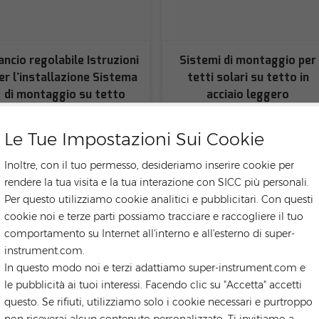
ancio regolabile Istruzioni
Sistemi di montaggio per
er l'installazione Sistema
tetti solari su tetto in
di montaggio su tetto
acciaio leggero
solare
Le Tue Impostazioni Sui Cookie
Inoltre, con il tuo permesso, desideriamo inserire cookie per
rendere la tua visita e la tua interazione con SICC più personali.
Per questo utilizziamo cookie analitici e pubblicitari. Con questi
cookie noi e terze parti possiamo tracciare e raccogliere il tuo
comportamento su Internet all'interno e all'esterno di super-
instrument.com.
In questo modo noi e terzi adattiamo super-instrument.com e
le pubblicità ai tuoi interessi. Facendo clic su "Accetta" accetti
questo. Se rifiuti, utilizziamo solo i cookie necessari e purtroppo
non riceverai alcun contenuto personalizzato. Ti invitiamo a