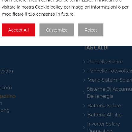
visitare la nostra Cookie policy per maggiori informazioni o per
modificare il tuo consenso in futuro.
Accept All
Customize
Reject
TAG CALDI
Pannello Solare
Pannello Fotovoltai
222219
Meno Sistemi Solar
r.com
Sistema Di Accumu
Dell’energia
gazzino
m
Batteria Solare
Long,
Batteria Al Litio
Inverter Solare
Domestico