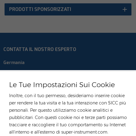
PRODOTTI SPONSORIZZATI
CONTATTA IL NOSTRO ESPERTO
Germania
tel :
+49 176 55258880
E-mail :
anna@rongstar.com
Le Tue Impostazioni Sui Cookie
Industriestraße 40,
Ufficio e magazzino :
Inoltre, con il tuo permesso, desideriamo inserire cookie
52457 Aldenhoven, Deutschland
per rendere la tua visita e la tua interazione con SICC più
Hong Kong
personali. Per questo utilizziamo cookie analitici e
pubblicitari. Con questi cookie noi e terze parti possiamo
tel :
+852 54222219
tracciare e raccogliere il tuo comportamento su Internet
E-mail :
hk@rongstar.com
all'interno e all'esterno di super-instrument.com.
39 Kung-Um Road, Yuen
Ufficio e magazzino :