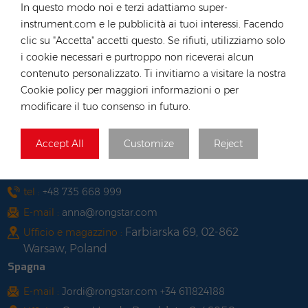
In questo modo noi e terzi adattiamo super-
Long, Hong Kong
instrument.com e le pubblicità ai tuoi interessi. Facendo
Vietnam
clic su "Accetta" accetti questo. Se rifiuti, utilizziamo solo
i cookie necessari e purtroppo non riceverai alcun
tel :
+84 522 038 896
contenuto personalizzato. Ti invitiamo a visitare la nostra
E-mail :
vn@rongstar.com
Cookie policy per maggiori informazioni o per
102 Phung Van Cung Street,Ward 7,
Ufficio :
modificare il tuo consenso in futuro.
Phu Nhuan District, HoChi
263 Go O Moi, Phu Thuan,
Magazzino :
Accept All
Customize
Reject
District 7, Ho Chi Minh City, Vietnam
Polonia
tel :
+48 735 668 999
E-mail :
anna@rongstar.com
Farbiarska 69, 02-862
Ufficio e magazzino :
Warsaw, Poland
Spagna
E-mail :
Jordi@rongstar.com +34 611824188