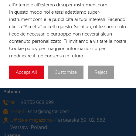
all'interno e all'esterno di super-instrument.com.
E-mail :
hk@rongstar.com
In questo modo noi e terzi adattiamo super-
39 Kung-Um Road, Yuen
Ufficio e magazzino :
instrument.com e le pubblicità ai tuoi interessi. Facendo
Long, Hong Kong
clic su "Accetta" accetti questo. Se rifiuti, utilizziamo solo
Vietnam
i cookie necessari e purtroppo non riceverai alcun
contenuto personalizzato. Ti invitiamo a visitare la nostra
tel :
+84 522 038 896
Cookie policy per maggiori informazioni o per
E-mail :
vn@rongstar.com
modificare il tuo consenso in futuro.
102 Phung Van Cung Street,Ward 7,
Ufficio :
Phu Nhuan District, HoChi
Accept All
Customize
Reject
263 Go O Moi, Phu Thuan,
Magazzino :
District 7, Ho Chi Minh City, Vietnam
Polonia
tel :
+48 735 668 999
E-mail :
anna@rongstar.com
Farbiarska 69, 02-862
Ufficio e magazzino :
Warsaw, Poland
Spagna