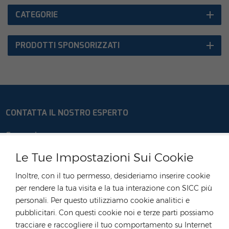
CATEGORIE
PRODOTTI SPONSORIZZATI
CONTATTA IL NOSTRO ESPERTO
Germania
tel :
+49 176 55258880
Le Tue Impostazioni Sui Cookie
E-mail :
anna@rongstar.com
Inoltre, con il tuo permesso, desideriamo inserire cookie
Industriestraße 40,
Ufficio e magazzino :
per rendere la tua visita e la tua interazione con SICC più
52457 Aldenhoven, Deutschland
personali. Per questo utilizziamo cookie analitici e
Hong Kong
pubblicitari. Con questi cookie noi e terze parti possiamo
tracciare e raccogliere il tuo comportamento su Internet
tel :
+852 54222219