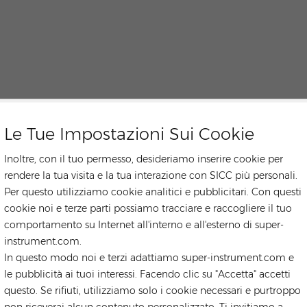
Le Tue Impostazioni Sui Cookie
Inoltre, con il tuo permesso, desideriamo inserire cookie per
rendere la tua visita e la tua interazione con SICC più personali.
Per questo utilizziamo cookie analitici e pubblicitari. Con questi
cookie noi e terze parti possiamo tracciare e raccogliere il tuo
comportamento su Internet all'interno e all'esterno di super-
instrument.com.
In questo modo noi e terzi adattiamo super-instrument.com e
le pubblicità ai tuoi interessi. Facendo clic su "Accetta" accetti
questo. Se rifiuti, utilizziamo solo i cookie necessari e purtroppo
non riceverai alcun contenuto personalizzato. Ti invitiamo a