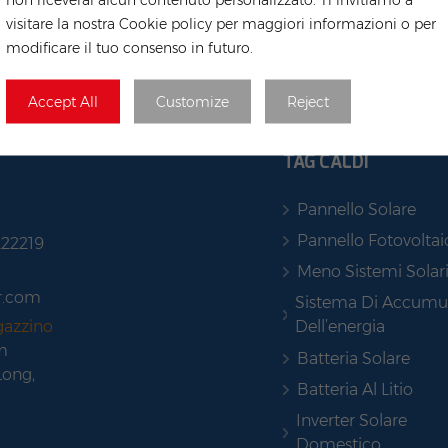
visitare la nostra Cookie policy per maggiori informazioni o per
modificare il tuo consenso in futuro.
Accept All
Customize
Reject
TAG CALDI
Pannello Solare
Pannello Fotovoltai
222219
Meno Sistemi Solar
r.com
Sistema Di Accumu
Dell’energia
gazzino
m
Batteria Solare
Long,
Batteria Al Litio
Inverter Solare
Domestico