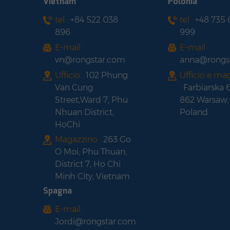
Vietnam
Polonia
MONOFACIAL cornice
tel :
+84 522 038
tel :
+48 735
Pannello solare
nera
896
999
LONGI HI-MO 6 LR5-
54HTH420-440M
E-mail :
E-mail :
telaio nero a mezza
vn@rongstar.com
anna@rongs
cella
Ufficio :
102 Phung
Ufficio e ma
Van Cung
:
Farbiarska 
Street,Ward 7, Phu
862 Warsaw,
Nhuan District,
Poland
HoChi
Magazzino :
263 Go
O Moi, Phu Thuan,
District 7, Ho Chi
Minh City, Vietnam
Spagna
E-mail :
Jordi@rongstar.com