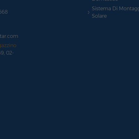
Sistema Di Montag
 668
Solare
tar.com
gazzino
69, 02-