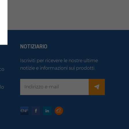
NOTIZIARIO
Iscriviti per ricevere le nostre ultime
notizie e informazioni sui prodotti.
co
i
lo