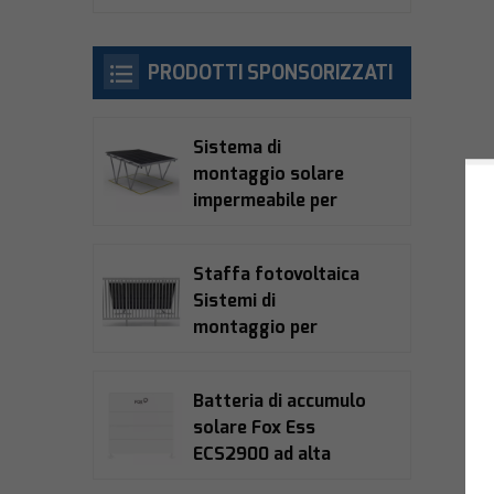
PRODOTTI SPONSORIZZATI
Sistema di
montaggio solare
impermeabile per
posto auto coperto
Staffa fotovoltaica
Sistemi di
montaggio per
balconi solari
Batteria di accumulo
solare Fox Ess
ECS2900 ad alta
tensione LiFePO4