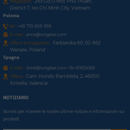
263 Go O Moi, Phu Thuan,
Magazzino :
District 7, Ho Chi Minh City, Vietnam
Polonia
tel :
+48 735 668 999
E-mail :
anna@rongstar.com
Farbiarska 69, 02-862
Ufficio e magazzino :
Warsaw, Poland
Spagna
E-mail :
Jordi@rongstar.com +34 611824188
Cam. Hondo Rambleta, 2, 46950
Ufficio :
Xirivella, Valencia
NOTIZIARIO
Iscriviti per ricevere le nostre ultime notizie e informazioni sui
prodotti.