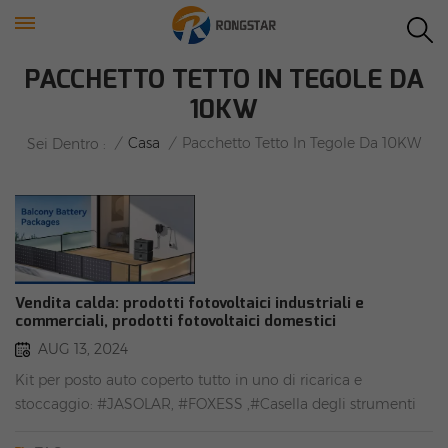
PACCHETTO TETTO IN TEGOLE DA
10KW
/
Casa
/
Pacchetto Tetto In Tegole Da 10KW
Sei Dentro :
Vendita calda: prodotti fotovoltaici industriali e
commerciali, prodotti fotovoltaici domestici
AUG 13, 2024
Kit per posto auto coperto tutto in uno di ricarica e
stoccaggio: #JASOLAR, #FOXESS ,#Casella degli strumenti
per il fotovoltaico solarePacchetti batteria per balcone: #TW