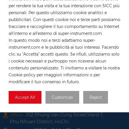
Germania
per rendere la tua visita e la tua interazione con SICC più
personali. Per questo utilizziamo cookie analitici e
tel :
+49 176 55258880
pubblicitari. Con questi cookie noi e terze parti possiamo
E-mail :
anna@rongstar.com
tracciare e raccogliere il tuo comportamento su Internet
Industriestraße 40,
Ufficio e magazzino :
all'interno e all'esterno di super-instrument.com.
52457 Aldenhoven, Deutschland
In questo modo noi e terzi adattiamo super-
Hong Kong
instrument.com e le pubblicità ai tuoi interessi. Facendo
clic su "Accetta" accetti questo. Se rifiuti, utilizziamo solo
tel :
+852 54222219
i cookie necessari e purtroppo non riceverai alcun
E-mail :
hk@rongstar.com
contenuto personalizzato. Ti invitiamo a visitare la nostra
39 Kung-Um Road, Yuen
Ufficio e magazzino :
Cookie policy per maggiori informazioni o per
Long, Hong Kong
modificare il tuo consenso in futuro.
Vietnam
Accept All
Customize
Reject
tel :
+84 522 038 896
E-mail :
vn@rongstar.com
102 Phung Van Cung Street,Ward 7,
Ufficio :
Phu Nhuan District, HoChi