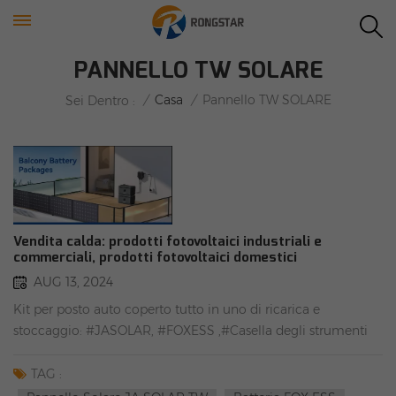
PANNELLO TW SOLARE
/
Casa
/
Pannello TW SOLARE
Sei Dentro :
Vendita calda: prodotti fotovoltaici industriali e
commerciali, prodotti fotovoltaici domestici
AUG 13, 2024
Kit per posto auto coperto tutto in uno di ricarica e
stoccaggio: #JASOLAR, #FOXESS ,#Casella degli strumenti
per il fotovoltaico solarePacchetti batteria per balcone: #TW
SOLAR, #TSUN, #Staffa di montaggio solare per balcone con
TAG :
angolazione regolabilePacchetto tetto in tegole da 10KW: