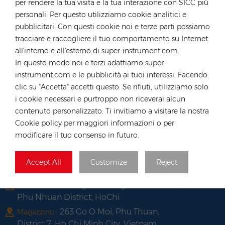
per rendere la tua visita e la tua interazione con SICC più
tel :
+49 176 55258880
personali. Per questo utilizziamo cookie analitici e
E-mail :
anna@rongstar.com
pubblicitari. Con questi cookie noi e terze parti possiamo
tracciare e raccogliere il tuo comportamento su Internet
Industriestraße 40,
Ufficio e magazzino :
all'interno e all'esterno di super-instrument.com.
52457 Aldenhoven, Deutschland
In questo modo noi e terzi adattiamo super-
Hong Kong
instrument.com e le pubblicità ai tuoi interessi. Facendo
tel :
+852 54222219
clic su "Accetta" accetti questo. Se rifiuti, utilizziamo solo
E-mail :
hk@rongstar.com
i cookie necessari e purtroppo non riceverai alcun
contenuto personalizzato. Ti invitiamo a visitare la nostra
39 Kung-Um Road, Yuen
Ufficio e magazzino :
Cookie policy per maggiori informazioni o per
Long, Hong Kong
modificare il tuo consenso in futuro.
Vietnam
tel :
+84 522 038 896
Accept All
Customize
Reject
E-mail :
vn@rongstar.com
102 Phung Van Cung Street,Ward 7,
Ufficio :
Phu Nhuan District, HoChi
263 Go O Moi, Phu Thuan,
Magazzino :
District 7, Ho Chi Minh City, Vietnam