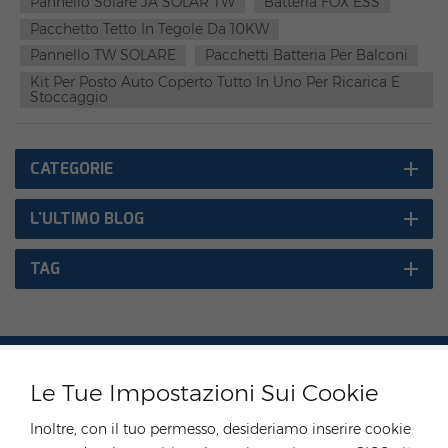
Pannello Solare JA SOLAR TW
Batteria FOX ESS
#TW SOLAR,#FOX ESS
Pacchetto Tetto In Tegole Da 10KW
Pannello TW SOLARE
Pacchetti Batteria Per Balconi
Kit Per Posto Auto Coperto Tutto In Uno Per Ricarica E
Stoccaggio
CATEGORIE
L'ULTIMO BLOG
TAG
Le Tue Impostazioni Sui Cookie
CONTATTA IL NOSTRO ESPERTO
Inoltre, con il tuo permesso, desideriamo inserire cookie
Germania