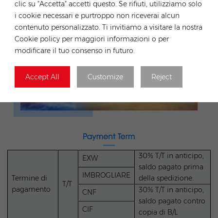
clic su "Accetta" accetti questo. Se rifiuti, utilizziamo solo
i cookie necessari e purtroppo non riceverai alcun
contenuto personalizzato. Ti invitiamo a visitare la nostra
Cookie policy per maggiori informazioni o per
modificare il tuo consenso in futuro.
Accept All
Customize
Reject
30% T/T in anticipo,
EXW
saldo pagato prima
IMBROGLIARE
Termine di
della spedizione.
T/T
pagamento
30% T/T in anticipo,
CNF
saldo pagato contro
CIF
copia di B/L