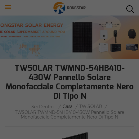
TWSOLAR TWMND-54HB410-
430W Pannello Solare
Monofacciale Completamente Nero
Di Tipo N
/
Casa
/
TW SOLAR
/
Sei Dentro :
TWSOLAR TWMND-54HB410-430W Pannello Solare
Monofacciale Completamente Nero Di Tipo N