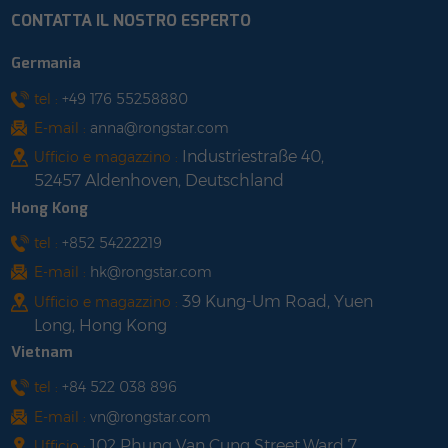
CONTATTA IL NOSTRO ESPERTO
Germania
tel :
+49 176 55258880
E-mail :
anna@rongstar.com
Industriestraße 40,
Ufficio e magazzino :
52457 Aldenhoven, Deutschland
Hong Kong
tel :
+852 54222219
E-mail :
hk@rongstar.com
39 Kung-Um Road, Yuen
Ufficio e magazzino :
Long, Hong Kong
Vietnam
tel :
+84 522 038 896
E-mail :
vn@rongstar.com
102 Phung Van Cung Street,Ward 7,
Ufficio :