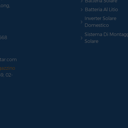
Batteria Solare
Long,
Batteria Al Litio
Inverter Solare
Domestico
Sistema Di Montag
 668
Solare
tar.com
gazzino
69, 02-