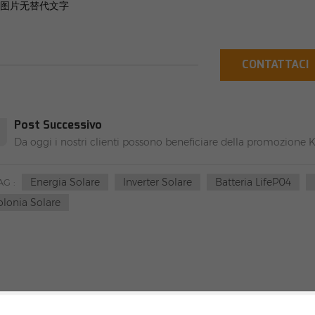
CONTATTACI
Post Successivo
Da oggi i nostri clienti possono beneficiare della promozione 
Energia Solare
Inverter Solare
Batteria LifeP04
AG :
olonia Solare