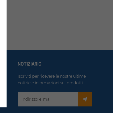
NOTIZIARIO
Iscriviti per ricevere le nostre ultime
notizie e informazioni sui prodotti.
co
i
lo