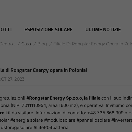
OTTI
ESPOSIZIONE SOLARE
ULTIME NOTIZIE
E DI RONGSTAR ENERGY OPERA IN P
/
Casa
/
Blog
/
Dentro :
Filiale Di Rongstar Energy Opera In Pol
ale di Rongstar Energy opera in Polonia!
OCT 27, 2023
ratulazioni!
#
Rongstar
Energy Sp.zo.o, la filiale
con il suo indi
lonia
(NIP: 7011110954, area 1600 m2), è operativa. Invitiamo 
re
kit da visitare. Informazioni di contatto: +48 735 668 999 o
solar
#energia solare
#modulosolare
#pannellosolare
#inverter
#storagesolare
#LifeP04batteria