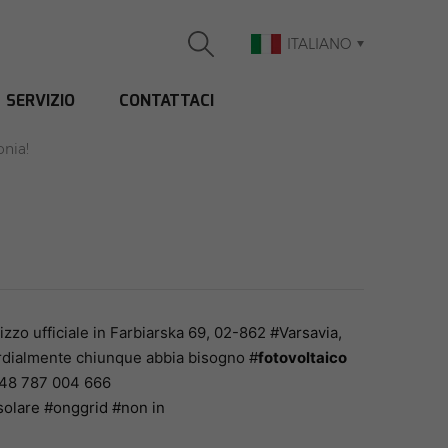
ITALIANO
SERVIZIO
CONTATTACI
OLONIA!
onia!
rizzo ufficiale in Farbiarska 69, 02-862
#Varsavia
,
cordialmente chiunque abbia bisogno
#
fotovoltaico
 +48 787 004 666
solare
#onggrid
#non in