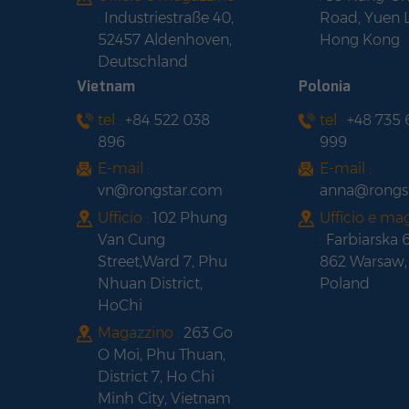
:
Industriestraße 40,
Road, Yuen 
Kit per posto auto coperto tutto
52457 Aldenhoven,
Hong Kong
in uno di ricarica e stoccaggio:
Deutschland
Vietnam
Polonia
Pacchetti batteria per balconi:
tel :
+84 522 038
tel :
+48 735
Invertitore FOX ESS
896
999
E-mail :
E-mail :
vn@rongstar.com
anna@rongs
Ufficio :
102 Phung
Ufficio e ma
Van Cung
:
Farbiarska 
Street,Ward 7, Phu
862 Warsaw,
Nhuan District,
Poland
HoChi
Magazzino :
263 Go
O Moi, Phu Thuan,
District 7, Ho Chi
Minh City, Vietnam