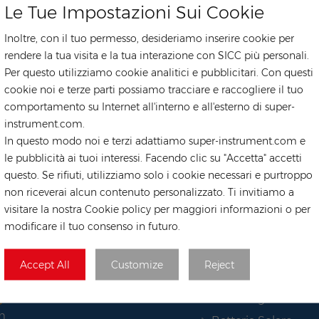
Le Tue Impostazioni Sui Cookie
Inoltre, con il tuo permesso, desideriamo inserire cookie per
rendere la tua visita e la tua interazione con SICC più personali.
Per questo utilizziamo cookie analitici e pubblicitari. Con questi
cookie noi e terze parti possiamo tracciare e raccogliere il tuo
comportamento su Internet all'interno e all'esterno di super-
instrument.com.
In questo modo noi e terzi adattiamo super-instrument.com e
le pubblicità ai tuoi interessi. Facendo clic su "Accetta" accetti
questo. Se rifiuti, utilizziamo solo i cookie necessari e purtroppo
TAG CALDI
non riceverai alcun contenuto personalizzato. Ti invitiamo a
visitare la nostra Cookie policy per maggiori informazioni o per
Pannello Solare
modificare il tuo consenso in futuro.
Pannello Fotovoltai
222219
Meno Sistemi Solar
Accept All
Customize
Reject
r.com
Sistema Di Accumu
Dell’energia
gazzino
m