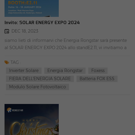
sono arrivati i prodotti FOX ESS, un produttore professionale
di inverter e sistemi di accumulo di energia!✅#VOLPE-
ESSInvertitore ibrido: 8K/10K/12KBatteria ad alta tensione:
Invito: SOLAR ENERGY EXPO 2024
CM2900/CS2900Caricabatterie per veicoli elettrici: A011KP1-
DEC 18, 2023
E-2-W/A022KP1-E-2-W✅ #ACe cavi CC✅ #Sistemi di
siamo lieti di informarvi che Energia Rongstar sarà presente
montaggio✅#APSystems 800WFare clic sul nostro sito Web
al SOLAR ENERGY EXPO 2024 allo standE2.11, vi invitiamo a
ufficiale per ulteriori informazioni sul
visitare il nostro stand, grazie.
prodottowww.rongstar.com
TAG :
Inverter Solare
Energia Rongstar
Foxess
FIERA DELL'ENERGIA SOLARE
Batteria FOX ESS
Modulo Solare Fotovoltaico