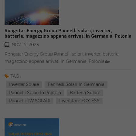
Rongstar Energy Group Pannelli solari, inverter,
batterie, magazzino appena arrivati in Germania, Polonia
NOV 15, 2023
Rongstar Energy Group Pannelli solari, inverter, batterie,
magazzino appena arrivati in Germania, Polonia.🏡
Magazzino add1：Oppenerstraße 67-71, 52146 Würselen,
Germania🏡 Magazzino add2：Farbiarska 69, 02-862
TAG :
Varsavia, Polonia☀ DISPONIBILE ☀#Livello 1
Inverter Solare
Pannelli Solari In Germania
#PannelliSolari#RAEE✅ #TW pannelli solari:TW405MAP-108-
Pannelli Solari In Polonia
Batteria Solare
HF (completamente nero)TW415MAP-108-H-S (cornice
Pannelli TW SOLARI
Invertitore FOX-ESS
nera)TW550MAP-144-H (cornice argento)TW425MGT-108-H-S
(cornice nera)✅ #SUNTECH pannelli solariSTP430S-
C54/Nshtb+(vetro completamente nero/vetro)✅ #Ibrido
inverterSOLE 5K/6K/8K/10K/12K✅ #DEYE batteriaRW-M6.1SE-
G5.1ProAI-W5.1NUOVA ARRIVO @FOX ESS!Recentemente