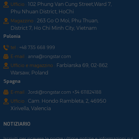
102 Phung Van Cung Street,Ward 7,
Ufficio :
Phu Nhuan District, HoChi
263 Go O Moi, Phu Thuan,
Magazzino :
District 7, Ho Chi Minh City, Vietnam
Polonia
tel :
+48 735 668 999
E-mail :
anna@rongstar.com
Farbiarska 69, 02-862
Ufficio e magazzino :
Warsaw, Poland
Spagna
E-mail :
Jordi@rongstar.com +34 611824188
Cam. Hondo Rambleta, 2, 46950
Ufficio :
Xirivella, Valencia
NOTIZIARIO
Iscriviti per ricevere le nostre ultime notizie e informazioni sui