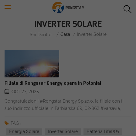
INVERTER SOLARE
/
Casa
/
Inverter Solare
Sei Dentro :
Filiale di Rongstar Energy opera in Polonia!
OCT 27, 2023
Congratulazioni! #Rongstar Energy Sp.zo.o, la filiale con il
suo indirizzo ufficiale in Farbiarska 69, 02-862 #Varsavia,
#Polonia (NIP: 7011110954, area 1600 m2), è operativa.
Invitiamo cordialmente chiunque abbia bisogno
TAG :
#fotovoltaico solare kit da visitare. Informazioni di contatto:
Energia Solare
Inverter Solare
Batteria LifeP04