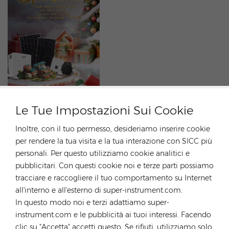
Le Tue Impostazioni Sui Cookie
Buon Natale e Felice Anno nuovo
Inoltre, con il tuo permesso, desideriamo inserire cookie
DEC 25, 2023
per rendere la tua visita e la tua interazione con SICC più
Buon Natale e felice anno nuovo🎄🎄🎄☃☃☃🔥🔥🔥
personali. Per questo utilizziamo cookie analitici e
@Rongstar www.rongstar.com
pubblicitari. Con questi cookie noi e terze parti possiamo
tracciare e raccogliere il tuo comportamento su Internet
TAG :
all'interno e all'esterno di super-instrument.com.
Inverter Solare
Natale Rongstar
In questo modo noi e terzi adattiamo super-
instrument.com e le pubblicità ai tuoi interessi. Facendo
Modulo Fotovoltaico
Modulo Solare
clic su "Accetta" accetti questo. Se rifiuti, utilizziamo solo