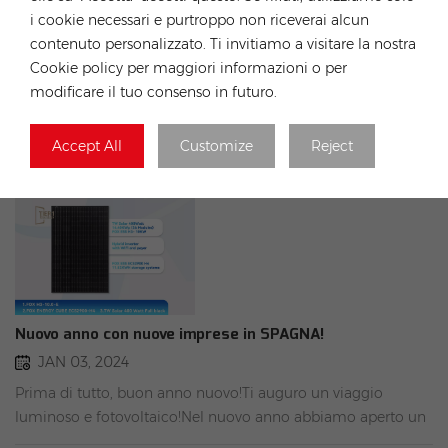
Modulo Tw Solar Di Tipo P
i cookie necessari e purtroppo non riceverai alcun
contenuto personalizzato. Ti invitiamo a visitare la nostra
Cookie policy per maggiori informazioni o per
modificare il tuo consenso in futuro.
Accept All
Customize
Reject
Nuovo anno con nuove imprese in SPAGNA!
JAN 03, 2024
Prima di tutto, buon anno nuovo!Ti auguro un viaggio
luminoso e fotovoltaico!Nel nuovo anno abbiamo aperto un
nuovo ufficio in Spagna. Ecco alcuni prodotti disponibili per