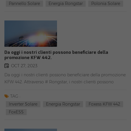
+48 735 668 999 o +48 787 004 666#pvsolar #energia
Pannello Solare
Energia Rongstar
Polonia Solare
solare #modulosolare #pannellosolare #invertersolare #onggr
in rete #storagesolare #LifeP04batteria
Da oggi i nostri clienti possono beneficiare della
promozione KFW 442.
OCT 27, 2023
Da oggi i nostri clienti possono beneficiare della promozione
KFW 442. Attraverso # Rongstar, i nostri clienti possono
ottenere tutti i prodotti idonei.
TAG :
Inverter Solare
Energia Rongstar
Foxess KFW 442
FoxESS