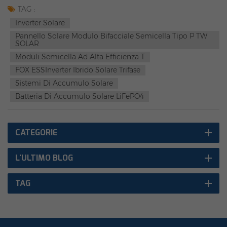
la vendita nella regione spagnola. Diamo il benvenuto ai
TAG :
clienti spagnoli a contattarci!Per ulteriori informazioni sul
Inverter Solare
prodotto, accedi al nostro sito ufficiale -Pannelli TW SOLARI |
Pannello Solare Modulo Bifacciale Semicella Tipo P TW
SOLAR
Moduli a scandole ecologici,Moduli semicella (rongstar.com)
Moduli Semicella Ad Alta Efficienza T
FOX ESSInverter Ibrido Solare Trifase
Sistemi Di Accumulo Solare
Batteria Di Accumulo Solare LiFePO4
CATEGORIE
L'ULTIMO BLOG
TAG