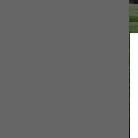
Kit per posto auto coperto tutto
in uno di ricarica e stoccaggio:
Pacchetti batteria per balconi:
Invertitore FOX ESS