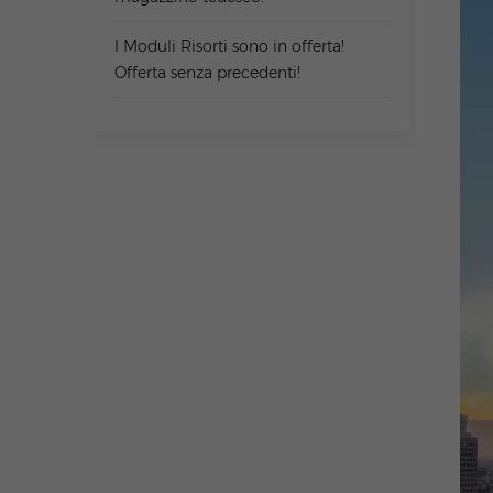
I Moduli Risorti sono in offerta!
Offerta senza precedenti!
TAG
Kit per posto auto coperto tutto
in uno per ricarica e stoccaggio
Pacchetti batteria per balconi
Pannello solare JA SOLAR TW
Pacchetto tetto in tegole da
10KW
Pannello TW SOLARE