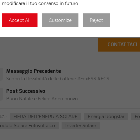
modificare il tuo consenso in futuro.
Accept All
Customize
Reject
CONTATTACI
Messaggio Precedente
Scopri la flessibilità delle batterie #FoxESS #ECS!
Post Successivo
Buon Natale e Felice Anno nuovo
FIERA DELL'ENERGIA SOLARE
Energia Rongstar
Fo
AG :
odulo Solare Fotovoltaico
Inverter Solare