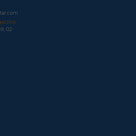
tar.com
gazzino
69, 02-