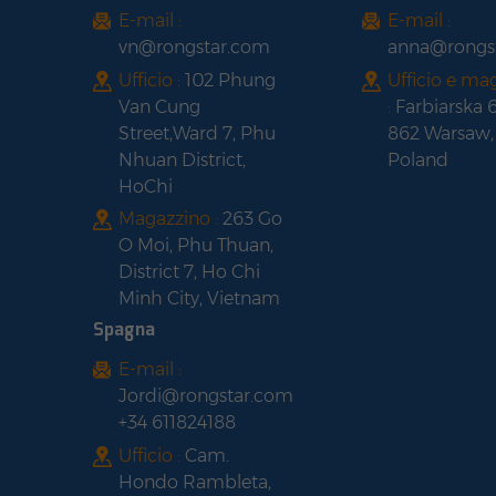
E-mail :
E-mail :
vn@rongstar.com
anna@rongs
Ufficio :
102 Phung
Ufficio e ma
Van Cung
:
Farbiarska 
Street,Ward 7, Phu
862 Warsaw,
Nhuan District,
Poland
HoChi
Magazzino :
263 Go
O Moi, Phu Thuan,
District 7, Ho Chi
Minh City, Vietnam
Spagna
E-mail :
Jordi@rongstar.com
+34 611824188
Ufficio :
Cam.
Hondo Rambleta,