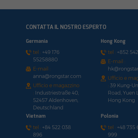
CONTATTA IL NOSTRO ESPERTO
Germania
Hong Kong
tel :
+49 176
tel :
+852 54
55258880
E-mail :
E-mail :
hk@rongsta
anna@rongstar.com
Ufficio e ma
Ufficio e magazzino
:
39 Kung-U
:
Industriestraße 40,
Road, Yuen 
52457 Aldenhoven,
Hong Kong
Deutschland
Vietnam
Polonia
tel :
+84 522 038
tel :
+48 735
896
999