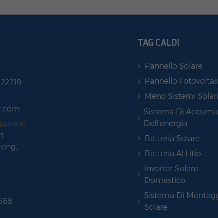
TAG CALDI
Pannello Solare
Pannello Fotovoltai
222219
Meno Sistemi Solar
r.com
Sistema Di Accumu
Dell’energia
gazzino
m
Batteria Solare
Long,
Batteria Al Litio
Inverter Solare
Domestico
Sistema Di Montag
 668
Solare